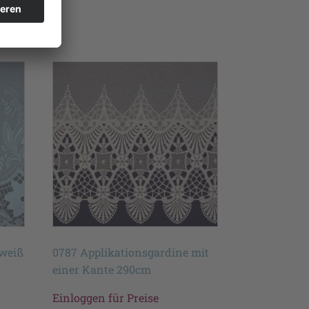
 weiß
0787 Applikationsgardine mit
einer Kante 290cm
Einloggen für Preise