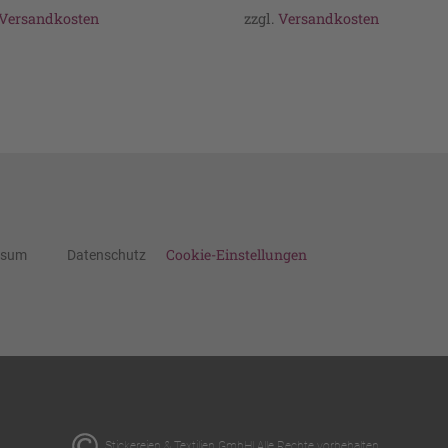
Versandkosten
zzgl.
Versandkosten
Cookie-Einstellungen
ssum
Datenschutz
Stickereien & Textilien GmbH| Alle Rechte vorbehalten