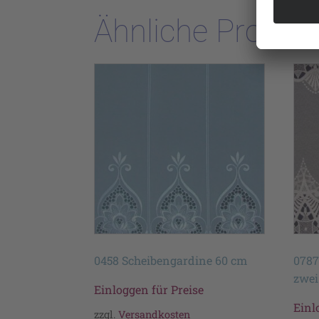
Ähnliche Produk
0458 Scheibengardine 60 cm
0787
zwei
Einloggen für Preise
Einl
zzgl.
Versandkosten