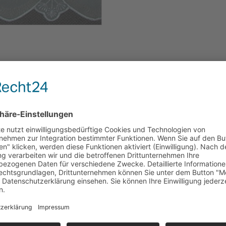
 transparenten Drehersable`,
t bestellen!