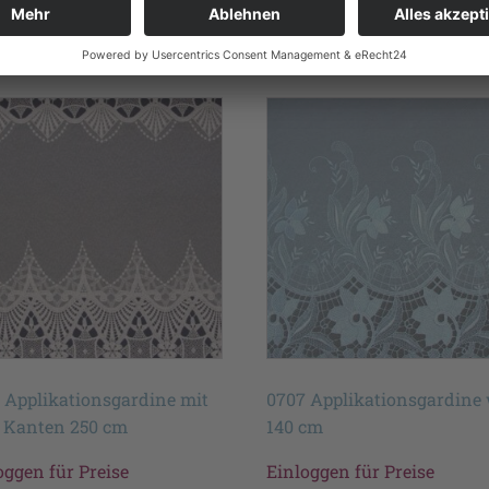
te
 Applikationsgardine mit
0707 Applikationsgardine
 Kanten 250 cm
140 cm
oggen für Preise
Einloggen für Preise