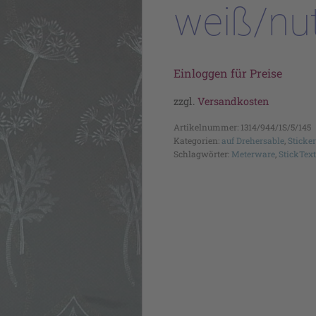
weiß/nu
Einloggen für Preise
zzgl.
Versandkosten
Artikelnummer:
1314/944/1S/5/145
Kategorien:
auf Drehersable
,
Sticke
Schlagwörter:
Meterware
,
StickText