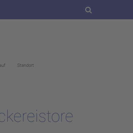
auf
Standort
ckereistore