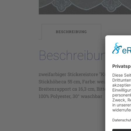
BESCHREIBUNG
Beschreibung
zweifarbiger Stickereistore "Kümmel" auf
Stickhöhe:ca 55 cm, Farbe: weiß/nut (5),
Breitenrapport ca 16,3 cm, Bitte im Rappor
100% Polyester, 30° waschbar