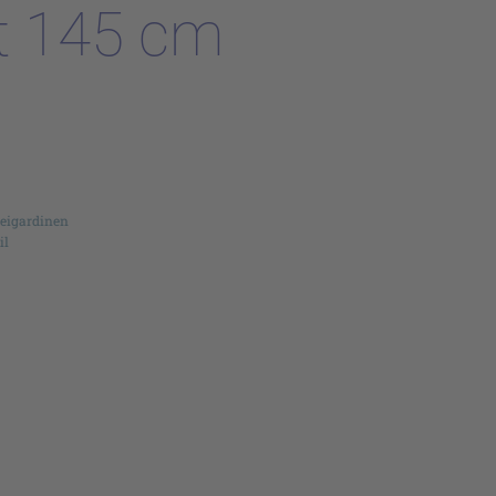
t 145 cm
reigardinen
il