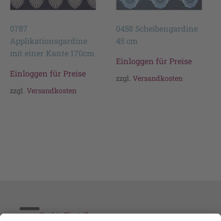
0787
0458 Scheibengardine
Applikationsgardine
45 cm
mit einer Kante 170cm
Einloggen für Preise
Einloggen für Preise
zzgl.
Versandkosten
zzgl.
Versandkosten
Cookie-Einstellungen