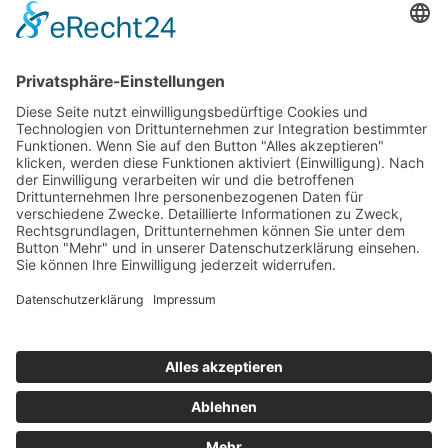
Stickereien & Textilien GmbH| Alle Rechte vorbehalten