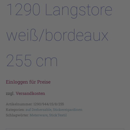
1290 Langstore
weiß/bordeaux
255 cm
Einloggen für Preise
zzgl.
Versandkosten
Artikelnummer:
1290/944/1S/8/255
Kategorien:
auf Drehersable
,
Stickereigardinen
Schlagwörter:
Meterware
,
StickTextil