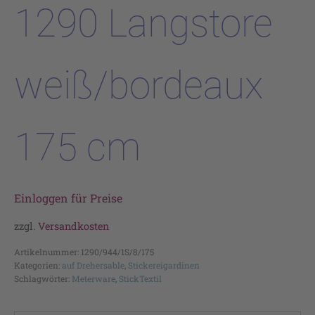
1290 Langstore
weiß/bordeaux
175 cm
Einloggen für Preise
zzgl.
Versandkosten
Artikelnummer:
1290/944/1S/8/175
Kategorien:
auf Drehersable
,
Stickereigardinen
Schlagwörter:
Meterware
,
StickTextil