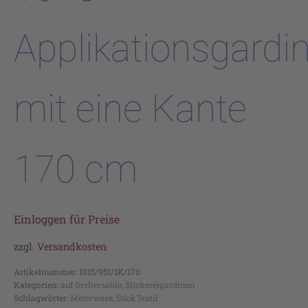
Applikationsgardi
mit eine Kante
170 cm
Einloggen für Preise
zzgl.
Versandkosten
Artikelnummer:
1015/951/1K/170
Kategorien:
auf Drehersable
,
Stickereigardinen
Schlagwörter:
Meterware
,
StickTextil