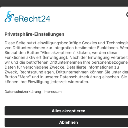
Stickereien & Textilien GmbH| Alle Rechte vorbehalten