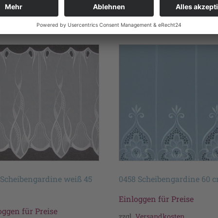
te
 Scheibengardine weiß 45
0458 Scheibengardine 60 
Einloggen für Preise
oggen für Preise
zzgl.
Versandkosten