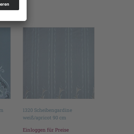
cm
1320 Scheibengardine
weiß/apricot 90 cm
Einloggen für Preise