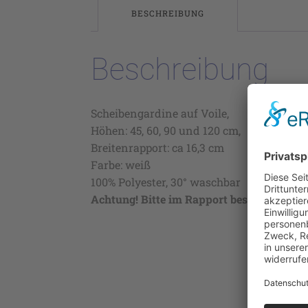
BESCHREIBUNG
Beschreibung
Scheibengardine auf Voile,
Höhen: 45, 60, 90 und 120 cm,
Breitenrapport: ca 16,3 cm
Farbe: weiß
100% Polyester, 30° waschbar
Achtung! Bitte im Rapport bestellen!