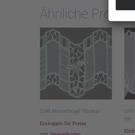
Ähnliche Produk
2248 Musterbügel "Ginkgo"
1319
cm
Einloggen für Preise
Einl
zzgl.
Versandkosten